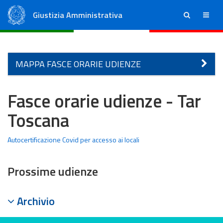
Giustizia Amministrativa
ricerca
menu
Consiglio di Stato
Tribunali Amministrativi Regionali
MAPPA FASCE ORARIE UDIENZE
Fasce orarie udienze - Tar
Toscana
Autocertificazione Covid per accesso ai locali
Prossime udienze
Archivio