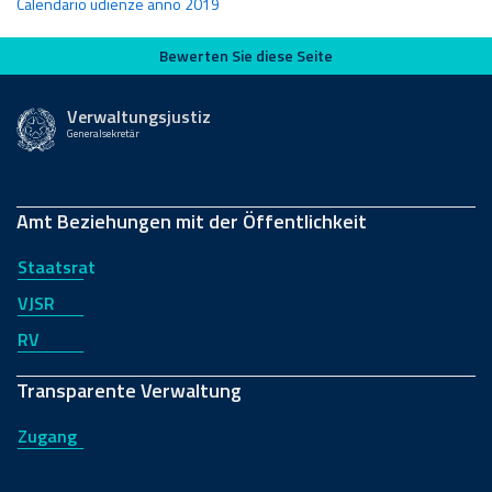
Calendario udienze anno 2019
Bewerten Sie diese Seite
Bewerten Sie diese Seite
Verwaltungsjustiz
Generalsekretär
Amt Beziehungen mit der Öffentlichkeit
Staatsrat
VJSR
RV
Transparente Verwaltung
Zugang