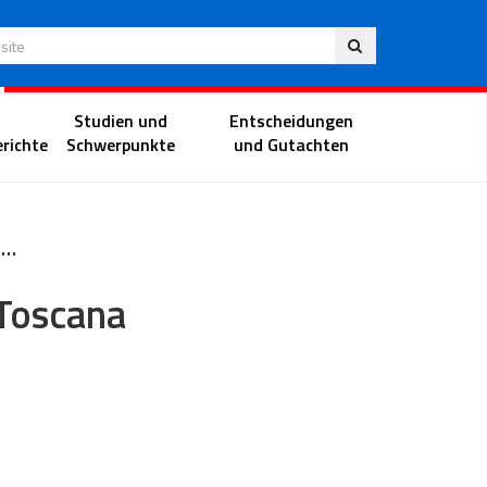
Deu
 Website
Richterportal
Studien und
Entscheidungen
richte
Schwerpunkte
und Gutachten
Tar Toscana - Sezione III
 Toscana