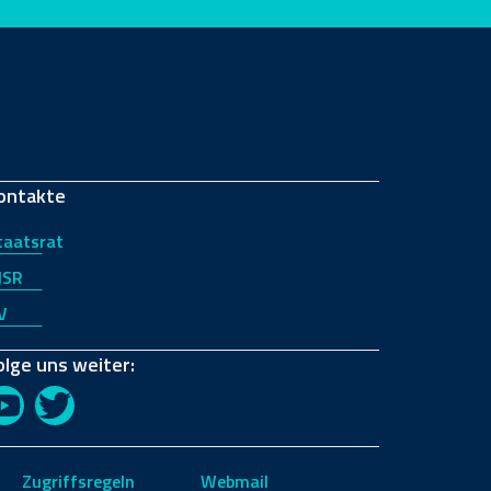
ontakte
taatsrat
JSR
V
olge uns weiter:
YouTube
Twitter
Zugriffsregeln
Webmail