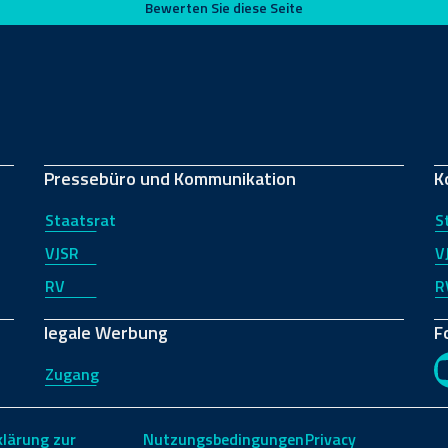
Bewerten Sie diese Seite
Pressebüro und Kommunikation
K
Staatsrat
S
VJSR
V
RV
R
legale Werbung
F
Zugang
klärung zur
Nutzungsbedingungen
Privacy