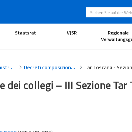
Suchen Sie auf der
Anwaltsportal
Staatsrat
VJSR
Regionale
Verwaltungsge
Tribunale amministrativo regionale per la Toscana
Decreti composizione collegi Tar Toscana
 dei collegi – III Sezione Tar