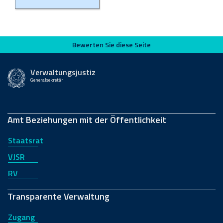
Bewerten Sie diese Seite
Bewerten Sie diese Seite
Verwaltungsjustiz
Generalsekretär
Amt Beziehungen mit der Öffentlichkeit
Staatsrat
VJSR
RV
Transparente Verwaltung
Zugang