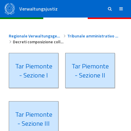
Verwaltungsjustiz
ricerca
menu
Staatsrat
Regionale Verwaltungsgerichte
Regionale Verwaltungsgerichte
Tribunale amministrativo regionale per il Piemonte
Decreti composizione collegi Tar Piemonte
Tar Piemonte
Tar Piemonte
- Sezione I
- Sezione II
Tar Piemonte
- Sezione III