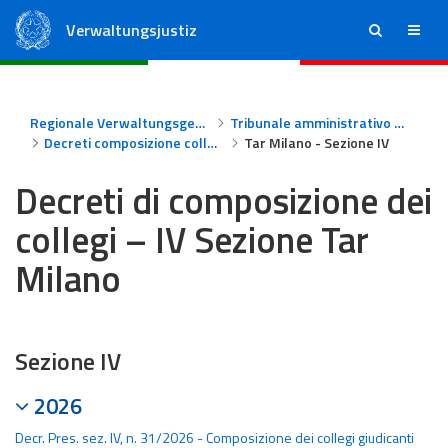
Verwaltungsjustiz
ricerca
menu
Staatsrat
Regionale Verwaltungsgerichte
Regionale Verwaltungsgerichte
Tribunale amministrativo regionale per la Lombardia - Milano
Decreti composizione collegi Tar Milano
Tar Milano - Sezione IV
Decreti di composizione dei
collegi – IV Sezione Tar
Milano
Sezione IV
2026
Decr. Pres. sez. IV, n. 31/2026 - Composizione dei collegi giudicanti