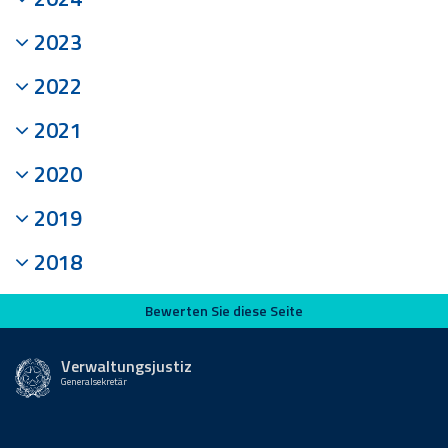
2023
2022
2021
2020
2019
2018
Bewerten Sie diese Seite
Bewerten Sie diese Seite
Verwaltungsjustiz
Generalsekretär