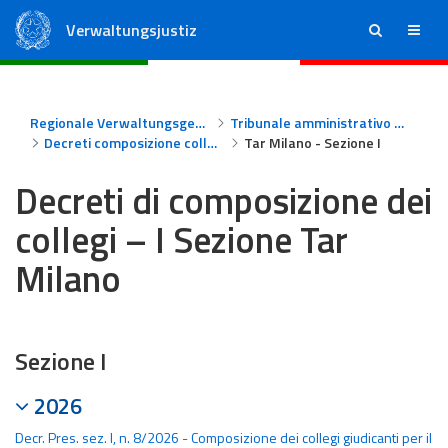
Verwaltungsjustiz
ricerca
menu
Staatsrat
Regionale Verwaltungsgerichte
Regionale Verwaltungsgerichte
Tribunale amministrativo regionale per la Lombardia - Milano
Decreti composizione collegi Tar Milano
Tar Milano - Sezione I
Decreti di composizione dei
collegi – I Sezione Tar
Milano
Sezione I
2026
Decr. Pres. sez. I, n. 8/2026 - Composizione dei collegi giudicanti per il