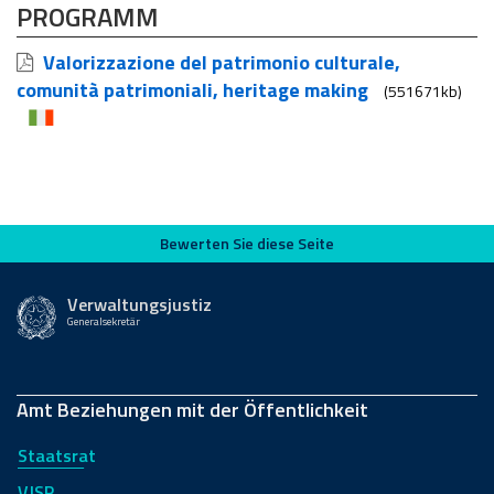
PROGRAMM
Valorizzazione del patrimonio culturale,
comunità patrimoniali, heritage making
(551671kb)
Bewerten Sie diese Seite
Bewerten Sie diese Seite
Verwaltungsjustiz
Generalsekretär
Amt Beziehungen mit der Öffentlichkeit
Staatsrat
VJSR