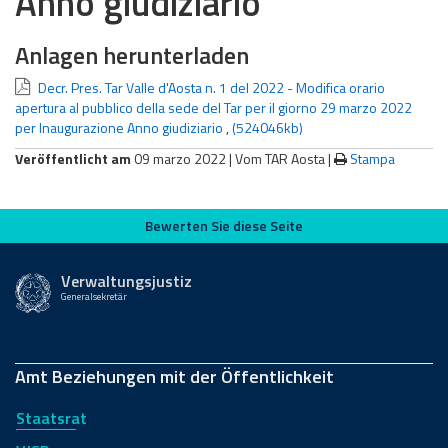
Anno giudiziario
Anlagen herunterladen
Decr. Pres. Tar Valle d'Aosta n. 1 del 2022 - Modifica orario
apertura al pubblico della sede del Tar per il giorno 29 marzo 2022
per Inaugurazione Anno giudiziario
,
(524046kb)
Veröffentlicht am
09 marzo 2022 |
Vom TAR Aosta
|
Stampa
Bewerten Sie diese Seite
Bewerten Sie diese Seite
Verwaltungsjustiz
Generalsekretär
Amt Beziehungen mit der Öffentlichkeit
Staatsrat