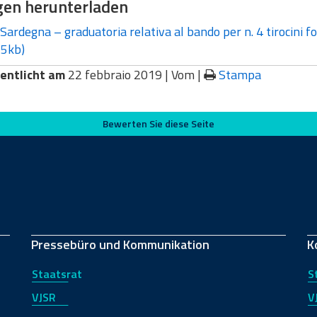
gen herunterladen
Sardegna – graduatoria relativa al bando per n. 4 tirocini for
5kb)
entlicht am
22 febbraio 2019 |
Vom
|
Stampa
Bewerten Sie diese Seite
Pressebüro und Kommunikation
K
Staatsrat
S
VJSR
V