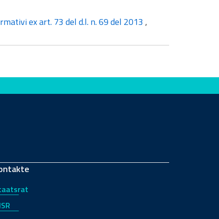
mativi ex art. 73 del d.l. n. 69 del 2013
,
ontakte
taatsrat
JSR