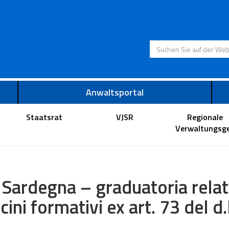
Suchen Sie auf der
Anwaltsportal
Staatsrat
VJSR
Regionale
Verwaltungsge
 Sardegna – graduatoria relati
ocini formativi ex art. 73 del d