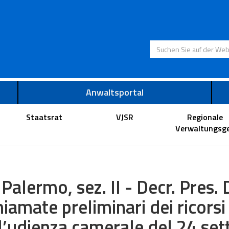
Suchen Sie auf der
Anwaltsportal
Staatsrat
VJSR
Regionale
Verwaltungsge
 Palermo, sez. II - Decr. Pres.
hiamate preliminari dei ricorsi 
l’udienza camerale del 24 se