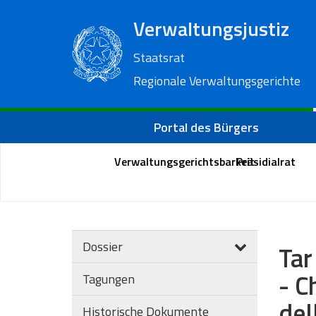
Verwaltungsjustiz
Staatsrat
Regionale Verwaltungsgerichte
Portal des Bürgers
Verwaltungsgerichtsbarkeit
Präsidialrat
Dossier
Tar
- C
Tagungen
del
Historische Dokumente