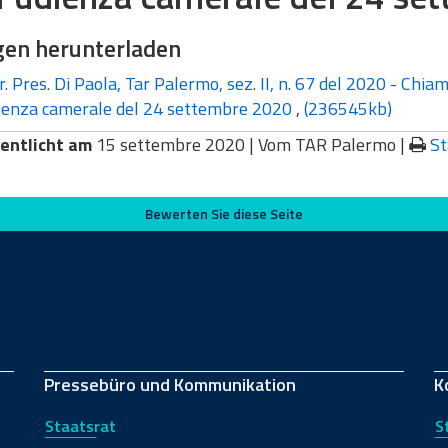
gen herunterladen
. Pres. Di Paola, Tar Palermo, sez. II, n. 67 del 2020 - Chiama
dienza camerale del 24 settembre 2020
,
(236545kb)
entlicht am
15 settembre 2020 |
Vom TAR Palermo
|
S
Bewerten Sie diese Seite
Pressebüro und Kommunikation
K
Staatsrat
S