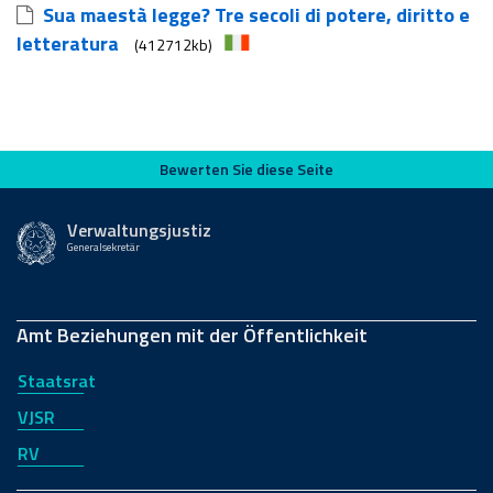
Sua maestà legge? Tre secoli di potere, diritto e
letteratura
(412712kb)
Bewerten Sie diese Seite
Bewerten Sie diese Seite
Verwaltungsjustiz
Generalsekretär
Amt Beziehungen mit der Öffentlichkeit
Staatsrat
VJSR
RV