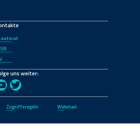
ontakte
taatsrat
JSR
V
olge uns weiter:
YouTube
Twitter
Zugriffsregeln
Webmail