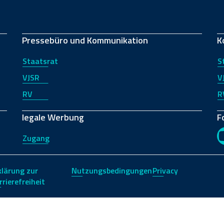
Pressebüro und Kommunikation
K
Staatsrat
S
VJSR
V
RV
R
legale Werbung
F
Zugang
klärung zur
Nutzungsbedingungen
Privacy
rrierefreiheit