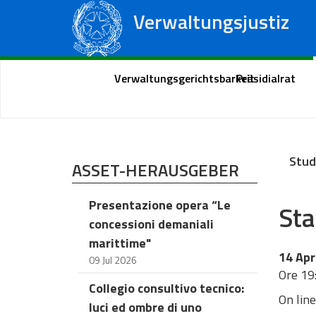
Verwaltungsjustiz
Staatsrat
Regionale Verwaltungsgerichte
Portal des Bürgers
Verwaltungsgerichtsbarkeit
Präsidialrat
Stud
ASSET-HERAUSGEBER
Presentazione opera “Le
Sta
concessioni demaniali
marittime"
14 Apr
09 Jul 2026
Ore 19
Collegio consultivo tecnico:
On line
luci ed ombre di uno