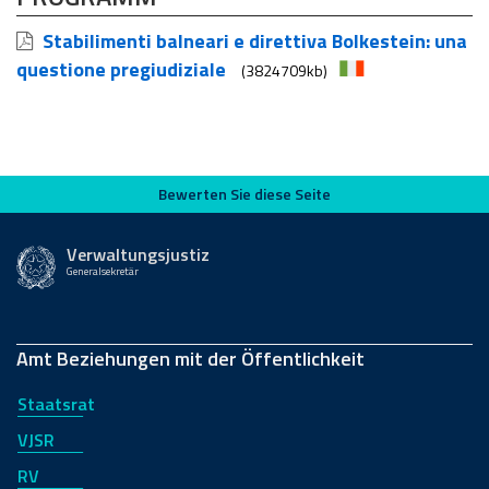
Stabilimenti balneari e direttiva Bolkestein: una
questione pregiudiziale
(3824709kb)
Bewerten Sie diese Seite
Bewerten Sie diese Seite
Verwaltungsjustiz
Generalsekretär
Amt Beziehungen mit der Öffentlichkeit
Staatsrat
VJSR
RV