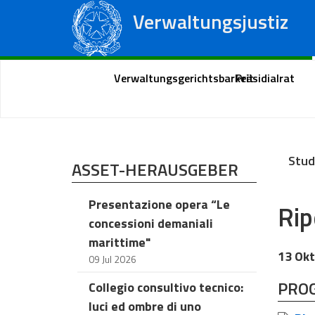
Verwaltungsjustiz
Staatsrat
Regionale Verwaltungsgerichte
Portal des Bürgers
Verwaltungsgerichtsbarkeit
Präsidialrat
Stud
ASSET-HERAUSGEBER
Presentazione opera “Le
Rip
concessioni demaniali
marittime"
13 Okt
09 Jul 2026
PRO
Collegio consultivo tecnico:
luci ed ombre di uno