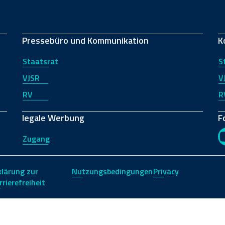
Pressebüro und Kommunikation
K
Staatsrat
S
VJSR
V
RV
R
legale Werbung
F
Zugang
klärung zur
Nutzungsbedingungen
Privacy
rrierefreiheit