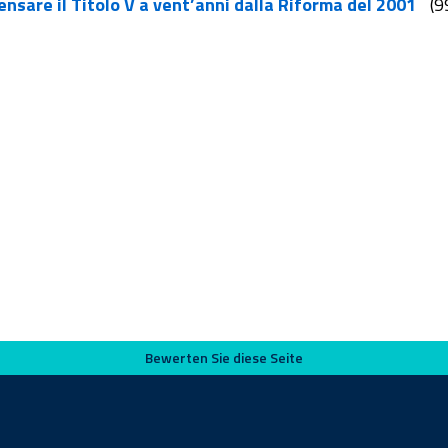
nsare il Titolo V a vent’anni dalla Riforma del 2001
(9
Bewerten Sie diese Seite