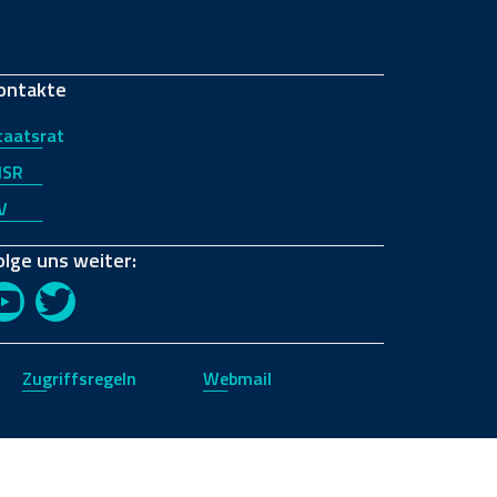
ontakte
taatsrat
JSR
V
olge uns weiter:
YouTube
Twitter
Zugriffsregeln
Webmail