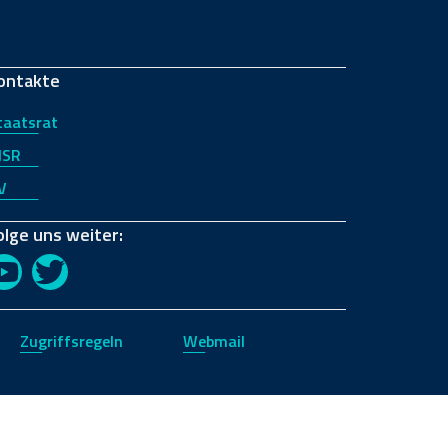
ontakte
taatsrat
JSR
V
olge uns weiter:
YouTube
Twitter
Zugriffsregeln
Webmail