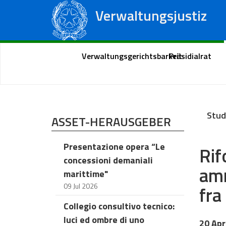
Verwaltungsjustiz
Staatsrat
Regionale Verwaltungsgerichte
Portal des Bürgers
Verwaltungsgerichtsbarkeit
Präsidialrat
Stud
ASSET-HERAUSGEBER
Presentazione opera “Le
Rif
concessioni demaniali
amm
marittime"
09 Jul 2026
fra
Collegio consultivo tecnico:
luci ed ombre di uno
20 Apr