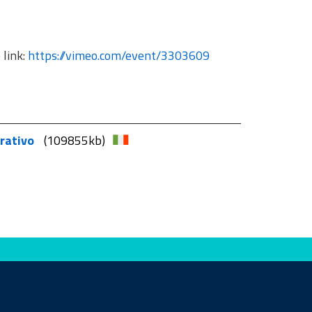
 link:
https://vimeo.com/event/3303609
trativo
(109855kb)