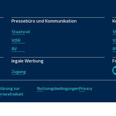
Pressebüro und Kommunikation
K
Staatsrat
S
VJSR
V
RV
R
legale Werbung
F
Zugang
klärung zur
Nutzungsbedingungen
Privacy
rrierefreiheit