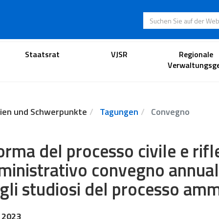
Suchen Sie auf der
Anwaltsportal
Staatsrat
VJSR
Regionale
Verwaltungsge
ien und Schwerpunkte
Tagungen
Convegno
orma del processo civile e rifl
inistrativo convegno annuale
 gli studiosi del processo amm
 2023