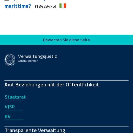
marittime?
(134294kb)
Bewerten Sie diese Seite
Bewerten Sie diese Seite
Verwaltungsjustiz
Generalsekretär
Amt Beziehungen mit der Öffentlichkeit
Staatsrat
VJSR
RV
Transparente Verwaltung