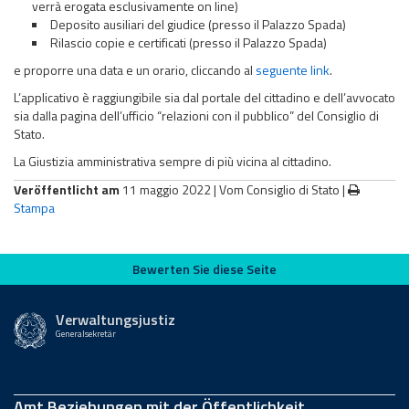
verrà erogata esclusivamente on line)
Deposito ausiliari del giudice (presso il Palazzo Spada)
Rilascio copie e certificati (presso il Palazzo Spada)
e proporre una data e un orario, cliccando al
seguente link
.
L’applicativo è raggiungibile sia dal portale del cittadino e dell’avvocato
sia dalla pagina dell’ufficio “relazioni con il pubblico” del Consiglio di
Stato.
La Giustizia amministrativa sempre di più vicina al cittadino.
Veröffentlicht am
11 maggio 2022 |
Vom Consiglio di Stato
|
Stampa
Bewerten Sie diese Seite
Bewerten Sie diese Seite
Verwaltungsjustiz
Generalsekretär
Amt Beziehungen mit der Öffentlichkeit