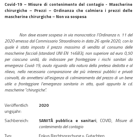
Covid-19 – Misure di contenimento del contagio - Mascherine
chirurgiche – Prezzi – Ordinanza che calmiera i prezzi delle
mascherine chirurgiche – Non va sospesa
Non deve essere sospesa in via monocratica l’Ordinanza n. 11 del
2020 emessa dal Commissario Straordinario in data 26 aprile 2020, con la
quale è stato imposto il prezzo massimo di vendita al consumo delle
mascherine facciali (standard UNI EN 14683), non superiore ad euro 0,50
per ciascuna unità, da indossare per fronteggiare i rischi sanitari da
emergenza Covid-19, avuto riguardo alla natura della pretesa dedotta e al
rilievo, nella necessaria comparazione dei più interessi pubblici e privati
coinvolti, da annettersi all’esigenza di calmieramento del prezzo di un bene
utile a fronteggiare l’emergenza sanitaria in atto, quali appunto le cd.
mascherine “chirurgiche”.
Veröffentlich
2020
ungsjahr:
Sachbereich:
SANITÀ pubblica e sanitari
, COVID,
Misure di
contenimento del contagio
Typ:
Fokus Rechtsprechung u. Gutachten