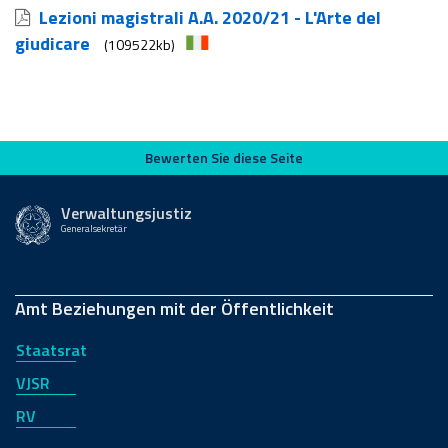
Lezioni magistrali A.A. 2020/21 - L'Arte del
giudicare
(109522kb)
Bewerten Sie diese Seite
Bewerten Sie diese Seite
Verwaltungsjustiz
Generalsekretär
Amt Beziehungen mit der Öffentlichkeit
Staatsrat
VJSR
RV