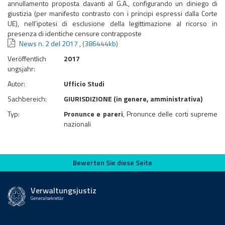
annullamento proposta davanti al G.A., configurando un diniego di
giustizia (per manifesto contrasto con i principi espressi dalla Corte
UE), nell’ipotesi di esclusione della legittimazione al ricorso in
presenza di identiche censure contrapposte
News n. 2 del 2017
,
(386444kb)
Veröffentlich
2017
ungsjahr:
Autor:
Ufficio Studi
Sachbereich:
GIURISDIZIONE (in genere, amministrativa)
Typ:
Pronunce e pareri
, Pronunce delle corti supreme
nazionali
Bewerten Sie diese Seite
Bewerten Sie diese Seite
Verwaltungsjustiz
Generalsekretär