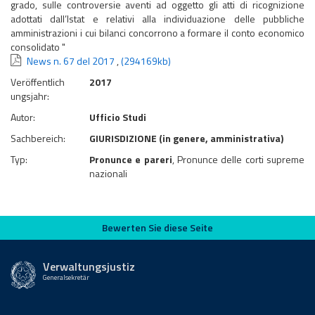
grado, sulle controversie aventi ad oggetto gli atti di ricognizione
adottati dall’Istat e relativi alla individuazione delle pubbliche
amministrazioni i cui bilanci concorrono a formare il conto economico
consolidato "
News n. 67 del 2017
,
(294169kb)
Veröffentlich
2017
ungsjahr:
Autor:
Ufficio Studi
Sachbereich:
GIURISDIZIONE (in genere, amministrativa)
Typ:
Pronunce e pareri
, Pronunce delle corti supreme
nazionali
Bewerten Sie diese Seite
Bewerten Sie diese Seite
Verwaltungsjustiz
Generalsekretär