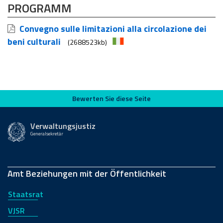
PROGRAMM
Convegno sulle limitazioni alla circolazione dei
beni culturali
(2688523kb)
Bewerten Sie diese Seite
Bewerten Sie diese Seite
Verwaltungsjustiz
Generalsekretär
Amt Beziehungen mit der Öffentlichkeit
Staatsrat
VJSR