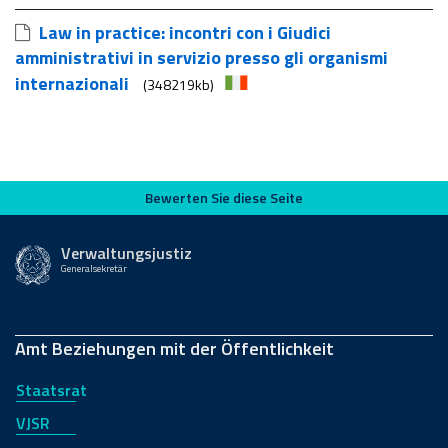
Law in practice: incontri con i Giudici
amministrativi in servizio presso gli organismi
internazionali
(348219kb)
Bewerten Sie diese Seite
Bewerten Sie diese Seite
Verwaltungsjustiz
Generalsekretär
Amt Beziehungen mit der Öffentlichkeit
Staatsrat
VJSR