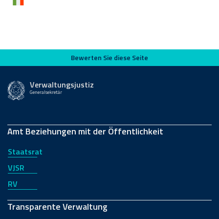
Bewerten Sie diese Seite
Bewerten Sie diese Seite
Verwaltungsjustiz
Generalsekretär
Amt Beziehungen mit der Öffentlichkeit
Staatsrat
VJSR
RV
Transparente Verwaltung