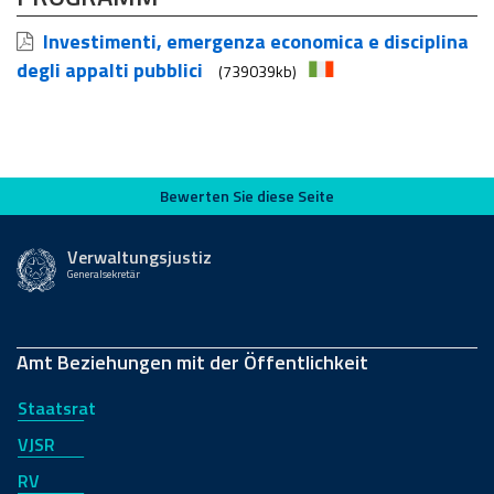
Investimenti, emergenza economica e disciplina
degli appalti pubblici
(739039kb)
Bewerten Sie diese Seite
Bewerten Sie diese Seite
Verwaltungsjustiz
Generalsekretär
Amt Beziehungen mit der Öffentlichkeit
Staatsrat
VJSR
RV