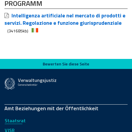
PROGRAMM
Intelligenza artificiale nel mercato di prodotti e
servizi. Regolazione e funzione giurisprudenziale
(341685kb)
Bewerten Sie diese Seite
Bewerten Sie diese Seite
Verwaltungsjustiz
Generalsekretär
Amt Beziehungen mit der Öffentlichkeit
Staatsrat
VJSR