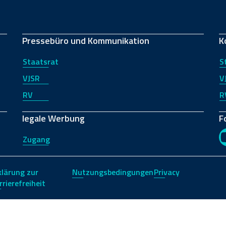
Pressebüro und Kommunikation
K
Staatsrat
S
VJSR
V
RV
R
legale Werbung
F
Zugang
klärung zur
Nutzungsbedingungen
Privacy
rrierefreiheit