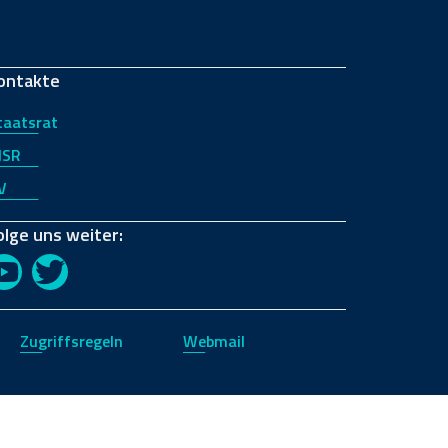
ontakte
taatsrat
JSR
V
olge uns weiter:
YouTube
Twitter
Zugriffsregeln
Webmail