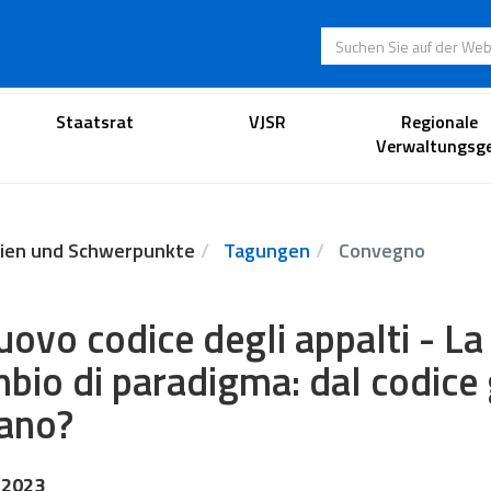
Suchen Sie auf der
Anwaltsportal
Staatsrat
VJSR
Regionale
Verwaltungsge
ien und Schwerpunkte
Tagungen
Convegno
nuovo codice degli appalti - 
bio di paradigma: dal codice 
ano?
 2023