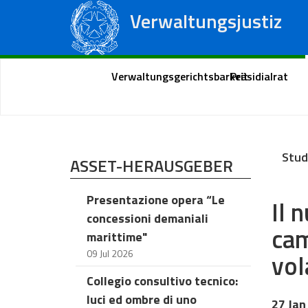
Verwaltungsjustiz
Staatsrat
Regionale Verwaltungsgerichte
Portal des Bürgers
Verwaltungsgerichtsbarkeit
Präsidialrat
Stud
ASSET-HERAUSGEBER
Presentazione opera “Le
Il 
concessioni demaniali
cam
marittime"
09 Jul 2026
vol
Collegio consultivo tecnico:
luci ed ombre di uno
27 Jan