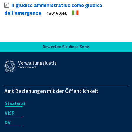
Il giudice amministrativo come giudice
dell’emergenza
(1304606kb)
Bewerten Sie diese Seite
Bewerten Sie diese Seite
Verwaltungsjustiz
Generalsekretär
Amt Beziehungen mit der Öffentlichkeit
Staatsrat
VJSR
RV