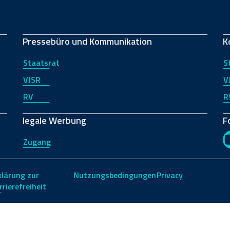
Pressebüro und Kommunikation
K
Staatsrat
S
VJSR
V
RV
R
legale Werbung
F
Zugang
klärung zur
Nutzungsbedingungen
Privacy
rrierefreiheit