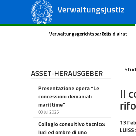
Verwaltungsjustiz
Staatsrat
Regionale Verwaltungsgerichte
Portal des Bürgers
Verwaltungsgerichtsbarkeit
Präsidialrat
Stud
ASSET-HERAUSGEBER
Presentazione opera “Le
Il 
concessioni demaniali
rif
marittime"
09 Jul 2026
13 Feb
Collegio consultivo tecnico:
LUISS 
luci ed ombre di uno