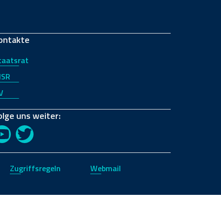
ontakte
taatsrat
JSR
V
olge uns weiter:
YouTube
Twitter
Zugriffsregeln
Webmail