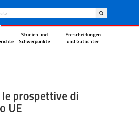
Deu
 Website
Richterportal
Studien und
Entscheidungen
richte
Schwerpunkte
und Gutachten
a le prospettive di
to UE