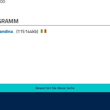
:00
GRAMM
andina
(115144kb)
Bewerten Sie diese Seite