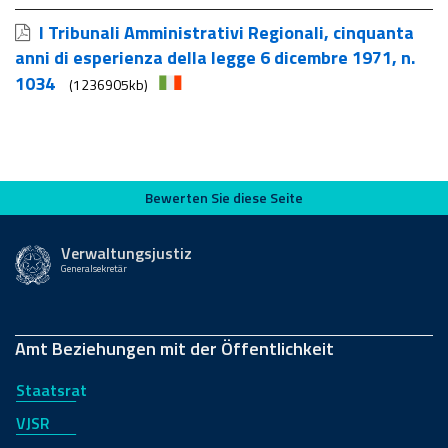
I Tribunali Amministrativi Regionali, cinquanta
anni di esperienza della legge 6 dicembre 1971, n.
1034
(1236905kb)
Bewerten Sie diese Seite
Bewerten Sie diese Seite
Verwaltungsjustiz
Generalsekretär
Amt Beziehungen mit der Öffentlichkeit
Staatsrat
VJSR