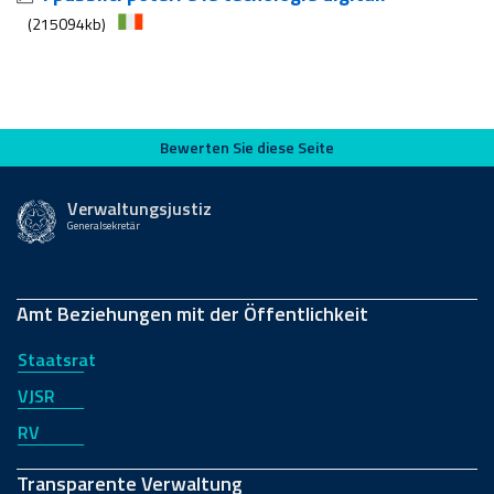
(215094kb)
Bewerten Sie diese Seite
Bewerten Sie diese Seite
Verwaltungsjustiz
Generalsekretär
Amt Beziehungen mit der Öffentlichkeit
Staatsrat
VJSR
RV
Transparente Verwaltung