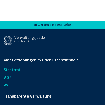
Bewerten Sie diese Seite
Bewerten Sie diese Seite
Verwaltungsjustiz
Generalsekretär
Amt Beziehungen mit der Öffentlichkeit
Staatsrat
VJSR
RV
Transparente Verwaltung