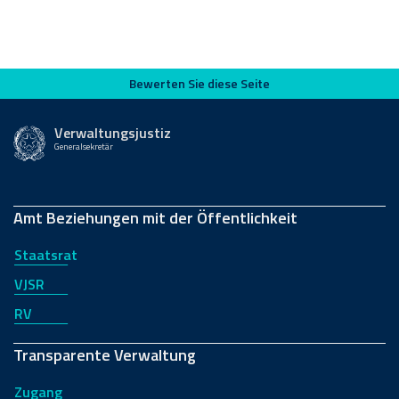
Bewerten Sie diese Seite
Bewerten Sie diese Seite
Verwaltungsjustiz
Generalsekretär
Amt Beziehungen mit der Öffentlichkeit
Staatsrat
VJSR
RV
Transparente Verwaltung
Zugang