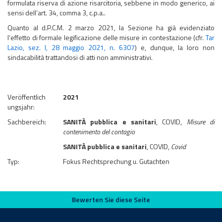
formulata riserva di azione risarcitoria, sebbene in modo generico, ai
sensi dell’art. 34, comma 3, c.p.a..
Quanto al d.P.C.M. 2 marzo 2021, la Sezione ha già evidenziato
l’effetto di formale legificazione delle misure in contestazione (cfr.
Tar
Lazio, sez. I, 28 maggio 2021, n. 6307
) e, dunque, la loro non
sindacabilità trattandosi di atti non amministrativi.
Veröffentlich
2021
ungsjahr:
Sachbereich:
SANITÀ pubblica e sanitari
, COVID,
Misure di
contenimento del contagio
SANITÀ pubblica e sanitari
, COVID,
Covid
Typ:
Fokus Rechtsprechung u. Gutachten
Bewerten Sie diese Seite
Bewerten Sie diese Seite