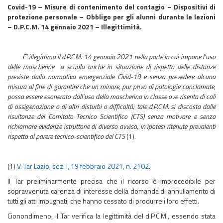
Covid-19 – Misure di contenimento del contagio – Dispositivi di
protezione personale – Obbligo per gli alunni durante le lezioni
– D.P.C.M. 14 gennaio 2021 – Illegittimità.
E’ illegittimo il d.P.C.M. 14 gennaio 2021 nella parte in cui impone l’uso
delle mascherine a scuola anche in situazione di rispetto delle distanze
previste dalla normativa emergenziale Civid-19 e senza prevedere alcuna
misura al fine di garantire che un minore, pur privo di patologie conclamate,
possa essere esonerato dall’uso della mascherina in classe ove risenta di cali
di ossigenazione o di altri disturbi o difficoltà; tale d.P.C.M. si discosta dalle
risultanze del Comitato Tecnico Scientifico (CTS) senza motivare e senza
richiamare evidenze istruttorie di diverso avviso, in ipotesi ritenute prevalenti
rispetto al parere tecnico-scientifico del CTS
(1).
(1)
V. Tar Lazio, sez. I, 19 febbraio 2021, n. 2102
.
Il Tar preliminarmente precisa che il ricorso è improcedibile per
sopravvenuta carenza di interesse della domanda di annullamento di
tutti gli atti impugnati, che hanno cessato di produrre i loro effetti.
Cionondimeno, il Tar verifica la legittimità del d.P.C.M., essendo stata