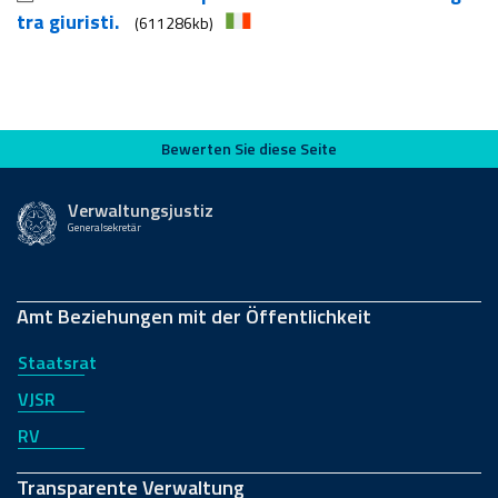
tra giuristi.
(611286kb)
Bewerten Sie diese Seite
Bewerten Sie diese Seite
Verwaltungsjustiz
Generalsekretär
Amt Beziehungen mit der Öffentlichkeit
Staatsrat
VJSR
RV
Transparente Verwaltung