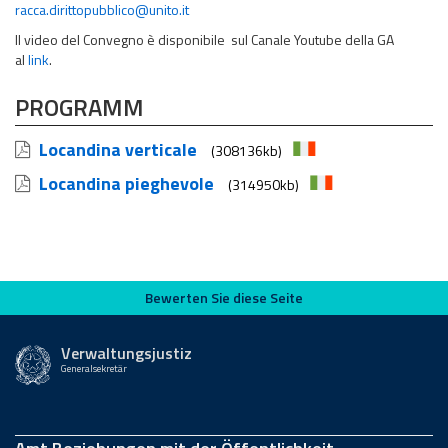
racca.dirittopubblico@unito.it
Il video del Convegno è disponibile sul Canale Youtube della GA
al
link
.
PROGRAMM
Locandina verticale
(308136kb)
Locandina pieghevole
(314950kb)
Bewerten Sie diese Seite
Bewerten Sie diese Seite
Verwaltungsjustiz
Generalsekretär