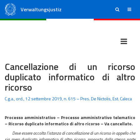
Verwaltungsjustiz
ricerca
menu
Staatsrat
Regionale Verwaltungsgerichte
Cancellazione di un ricorso
duplicato informatico di altro
ricorso
C.g.a., ord., 12 settembre 2019, n. 615 – Pres. De Nictolis, Est. Caleca
Processo amministrativo – Processo amministrativo telematico
– Ricorso duplicato informatico di altro ricorso – Va cancellato.
Deve essere accolta l’istanza di cancellazione di un ricorso in appello che
sia mero duplicato informatico di altro ricorso, proposto dalla stessa parte