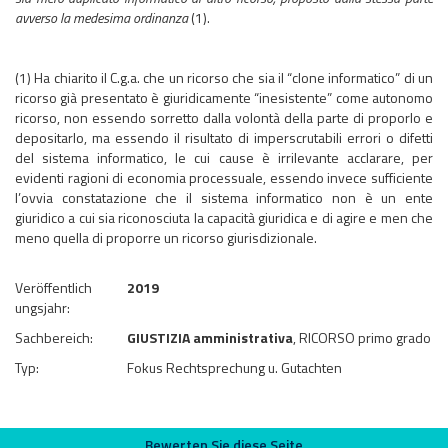
avverso la medesima ordinanza
(1).
(1) Ha chiarito il C.g.a. che un ricorso che sia il “clone informatico” di un
ricorso già presentato è giuridicamente “inesistente” come autonomo
ricorso, non essendo sorretto dalla volontà della parte di proporlo e
depositarlo, ma essendo il risultato di imperscrutabili errori o difetti
del sistema informatico, le cui cause è irrilevante acclarare, per
evidenti ragioni di economia processuale, essendo invece sufficiente
l’ovvia constatazione che il sistema informatico non è un ente
giuridico a cui sia riconosciuta la capacità giuridica e di agire e men che
meno quella di proporre un ricorso giurisdizionale.
Veröffentlich
2019
ungsjahr:
Sachbereich:
GIUSTIZIA amministrativa
, RICORSO primo grado
Typ:
Fokus Rechtsprechung u. Gutachten
Bewerten Sie diese Seite
Bewerten Sie diese Seite