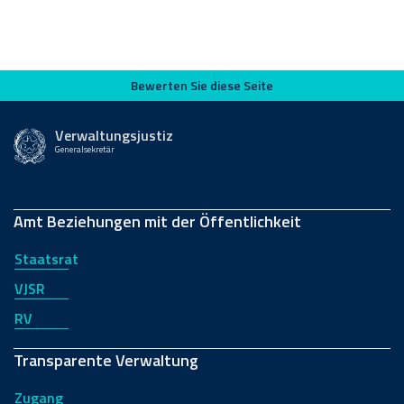
Bewerten Sie diese Seite
Bewerten Sie diese Seite
Verwaltungsjustiz
Generalsekretär
Amt Beziehungen mit der Öffentlichkeit
Staatsrat
VJSR
RV
Transparente Verwaltung
Zugang