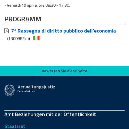
- Venerdì 19 aprile, ore 08:30 - 17:30.
PROGRAMM
7ª Rassegna di diritto pubblico dell'economia
(1300882kb)
Bewerten Sie diese Seite
Bewerten Sie diese Seite
Verwaltungsjustiz
Generalsekretär
Amt Beziehungen mit der Öffentlichkeit
Staatsrat