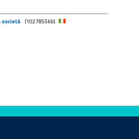
a societá
(1027855kb)