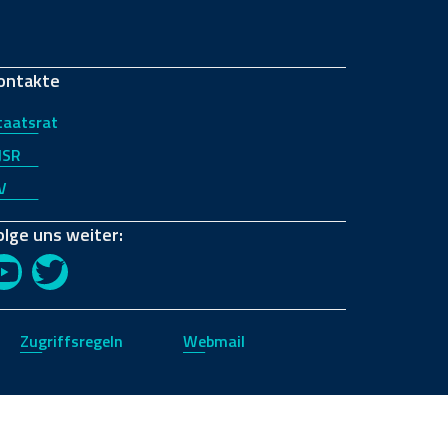
ontakte
taatsrat
JSR
V
olge uns weiter:
YouTube
Twitter
Zugriffsregeln
Webmail