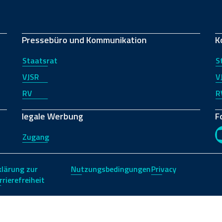
Pressebüro und Kommunikation
K
Staatsrat
S
VJSR
V
RV
R
legale Werbung
F
Zugang
klärung zur
Nutzungsbedingungen
Privacy
rrierefreiheit