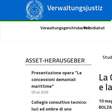
Verwaltungsjustiz
Staatsrat
Regionale Verwaltungsgerichte
Portal des Bürgers
Verwaltungsgerichtsbarkeit
Präsidialrat
Stud
ASSET-HERAUSGEBER
Presentazione opera “Le
La 
concessioni demaniali
e l
marittime"
09 Jul 2026
10 ma
Collegio consultivo tecnico:
BOLZ
luci ed ombre di uno