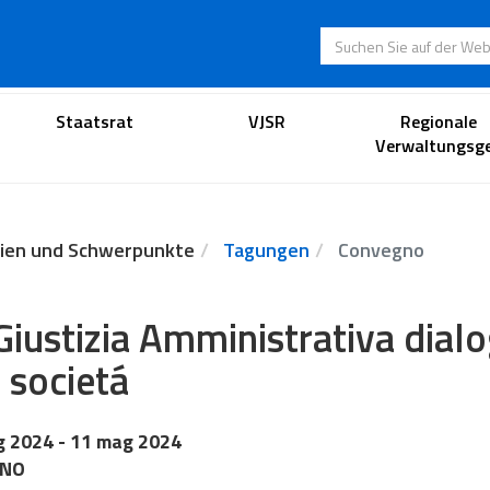
Suchen Sie auf der
Anwaltsportal
Staatsrat
VJSR
Regionale
Verwaltungsge
ien und Schwerpunkte
Tagungen
Convegno
Giustizia Amministrativa dialo
a societá
g 2024
- 11 mag 2024
ANO