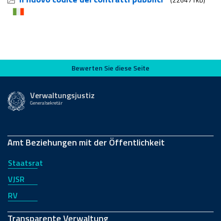
Bewerten Sie diese Seite
Bewerten Sie diese Seite
Verwaltungsjustiz
Generalsekretär
Amt Beziehungen mit der Öffentlichkeit
Staatsrat
VJSR
RV
Transparente Verwaltung