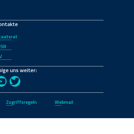
ontakte
taatsrat
JSR
V
olge uns weiter:
YouTube
Twitter
Zugriffsregeln
Webmail