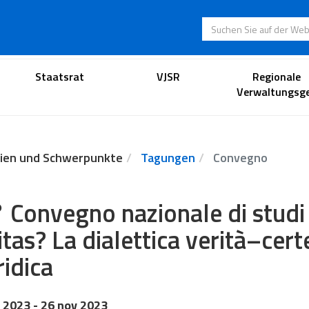
Suchen Sie auf der
Anwaltsportal
Staatsrat
VJSR
Regionale
Verwaltungsge
ien und Schwerpunkte
Tagungen
Convegno
 Convegno nazionale di studi 
itas? La dialettica verità–cert
ridica
 2023
- 26 nov 2023