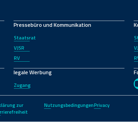
Pressebüro und Kommunikation
K
Staatsrat
S
VJSR
V
RV
R
legale Werbung
F
Zugang
klärung zur
Nutzungsbedingungen
Privacy
rrierefreiheit