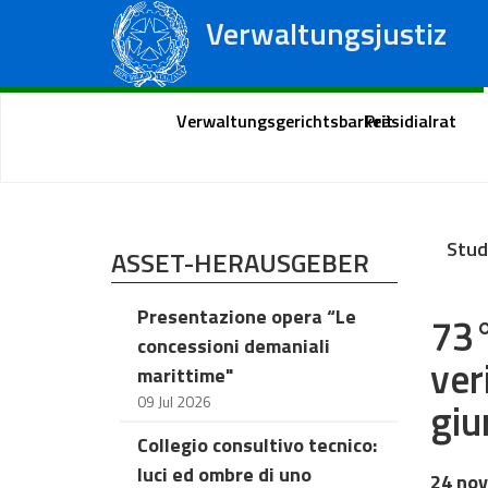
Verwaltungsjustiz
Staatsrat
Regionale Verwaltungsgerichte
Portal des Bürgers
Verwaltungsgerichtsbarkeit
Präsidialrat
Stud
ASSET-HERAUSGEBER
Presentazione opera “Le
73°
concessioni demaniali
ver
marittime"
09 Jul 2026
giu
Collegio consultivo tecnico:
luci ed ombre di uno
24 nov