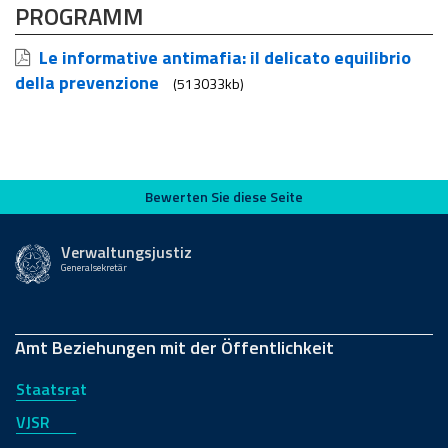
PROGRAMM
Le informative antimafia: il delicato equilibrio
della prevenzione
(513033kb)
Bewerten Sie diese Seite
Bewerten Sie diese Seite
Verwaltungsjustiz
Generalsekretär
Amt Beziehungen mit der Öffentlichkeit
Staatsrat
VJSR