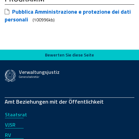
Pubblica Amministrazione e protezione dei dati
personali
(100996kb)
Bewerten Sie diese Seite
Bewerten Sie diese Seite
Verwaltungsjustiz
Generalsekretär
Amt Beziehungen mit der Öffentlichkeit
Staatsrat
VJSR
RV