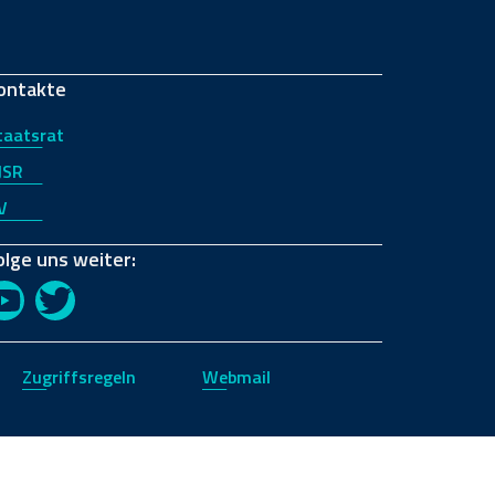
ontakte
taatsrat
JSR
V
olge uns weiter:
YouTube
Twitter
Zugriffsregeln
Webmail