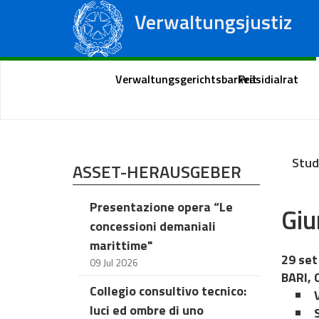
Verwaltungsjustiz
Staatsrat
Regionale Verwaltungsgerichte
Portal des Bürgers
Verwaltungsgerichtsbarkeit
Präsidialrat
Stud
ASSET-HERAUSGEBER
Presentazione opera “Le
Giu
concessioni demaniali
marittime"
29 set
09 Jul 2026
BARI, 
Collegio consultivo tecnico:
luci ed ombre di uno