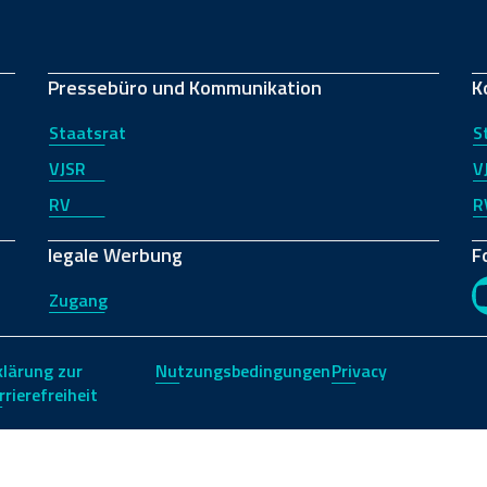
Pressebüro und Kommunikation
K
Staatsrat
S
VJSR
V
RV
R
legale Werbung
F
Zugang
klärung zur
Nutzungsbedingungen
Privacy
rrierefreiheit