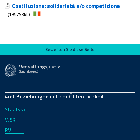
Costituzione: solidarietà e/o competizione
(195793kb)
Bewerten Sie diese Seite
Bewerten Sie diese Seite
Verwaltungsjustiz
Generalsekretär
Amt Beziehungen mit der Öffentlichkeit
Staatsrat
VJSR
RV