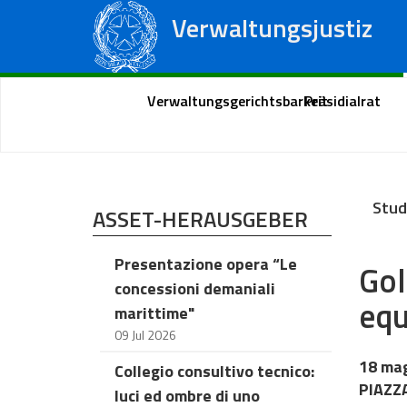
Verwaltungsjustiz
Staatsrat
Regionale Verwaltungsgerichte
Portal des Bürgers
Verwaltungsgerichtsbarkeit
Präsidialrat
Stud
ASSET-HERAUSGEBER
Presentazione opera “Le
Gol
concessioni demaniali
equ
marittime"
09 Jul 2026
18 ma
Collegio consultivo tecnico:
PIAZZA
luci ed ombre di uno