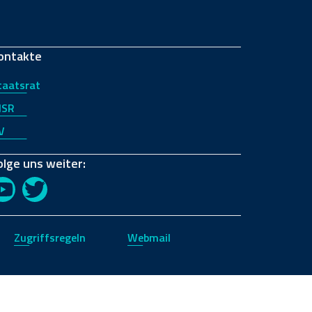
ontakte
taatsrat
JSR
V
olge uns weiter:
YouTube
Twitter
Zugriffsregeln
Webmail