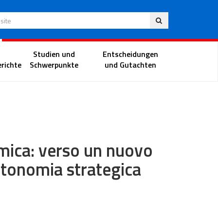
Deu
 Website
Richterportal
Studien und
Entscheidungen
richte
Schwerpunkte
und Gutachten
mica: verso un nuovo
autonomia strategica