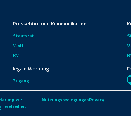
Pressebüro und Kommunikation
K
Staatsrat
S
VJSR
V
RV
R
legale Werbung
F
Zugang
klärung zur
Nutzungsbedingungen
Privacy
rrierefreiheit