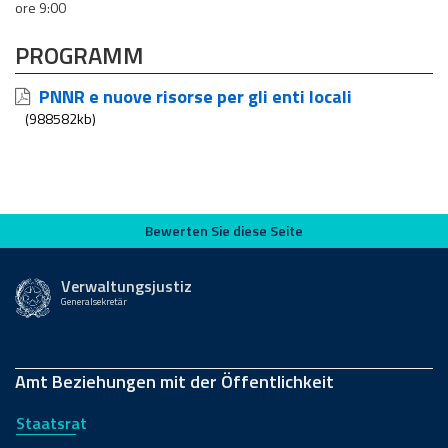
ore 9:00
PROGRAMM
PNNR e nuove risorse per gli enti locali
(988582kb)
Bewerten Sie diese Seite
Bewerten Sie diese Seite
Verwaltungsjustiz
Generalsekretär
Amt Beziehungen mit der Öffentlichkeit
Staatsrat