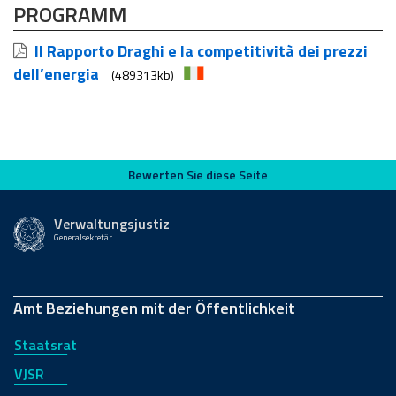
PROGRAMM
Il Rapporto Draghi e la competitività dei prezzi
dell’energia
(489313kb)
Bewerten Sie diese Seite
Bewerten Sie diese Seite
Verwaltungsjustiz
Generalsekretär
Amt Beziehungen mit der Öffentlichkeit
Staatsrat
VJSR