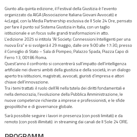
Giunto alla quinta edizione, il Festival della Giustizia è l’evento
organizzato da AIGA (Associazione Italiana Giovani Avvocati) e
4cLegal, con la Media Partnership esclusiva de Il Sole 24 Ore, pensato
per fare il punto sul Sistema Giustizia in Italia, con un taglio
istituzionale e un focus sulle grandi trasformazioni in atto.
L’edizione 2025 si intitola “AI Society: Connessioni Intelligenti per una
nuova Era” e si svolgerà il 29 maggio, dalle ore 9:00 alle 17:30, presso
il Consiglio di Stato – Sala di Pompeo, Palazzo Spada, Piazza Capo di
Ferro 13, 00186 Roma.
Quest’anno il confronto si concentrerà sull’impatto dell’intelligenza
artificiale nei diversi ambiti della giustizia e della società, in un dialogo
aperto tra istituzioni, magistrati, avvocati, giuristi d’impresa e attori
chiave dell’innovazione.
Tra i temi trattati: il ruolo dell’AI nella tutela dei diritti fondamentali e
nella democrazia, l’evoluzione della Pubblica Amministrazione, le
nuove competenze richieste a imprese e professionisti, e le sfide
geopolitiche e di governance globale.
Sarà possibile seguire i lavori in presenza (con posti limitati) e da
remoto (con posti illimitati) in streaming dai canali de Il Sole 24 ORE.
PROGRAMM