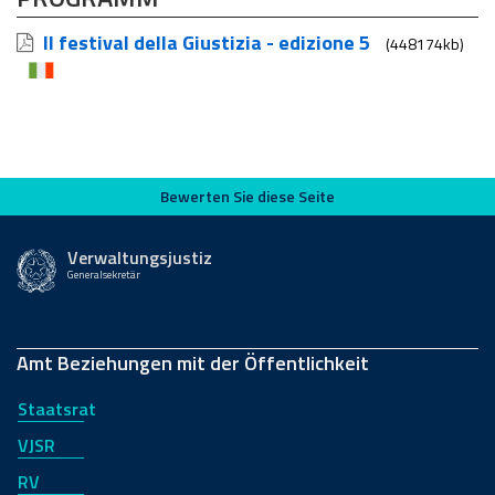
Il festival della Giustizia - edizione 5
(448174kb)
Bewerten Sie diese Seite
Bewerten Sie diese Seite
Verwaltungsjustiz
Generalsekretär
Amt Beziehungen mit der Öffentlichkeit
Staatsrat
VJSR
RV